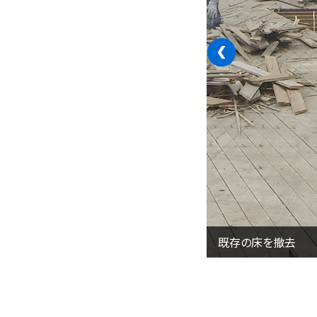
‹
既存の床を撤去