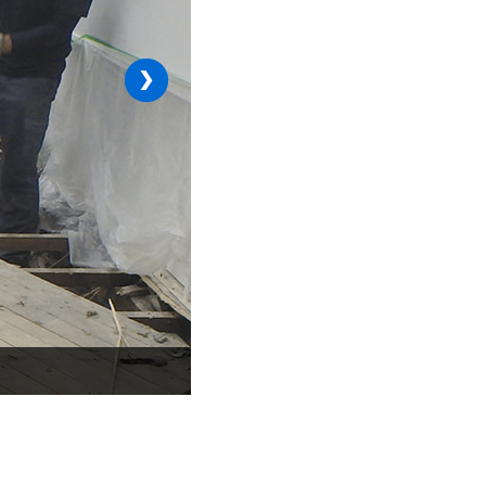
›
既存床の撤去完了