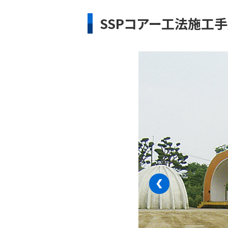
SSPコアー工法施工
‹