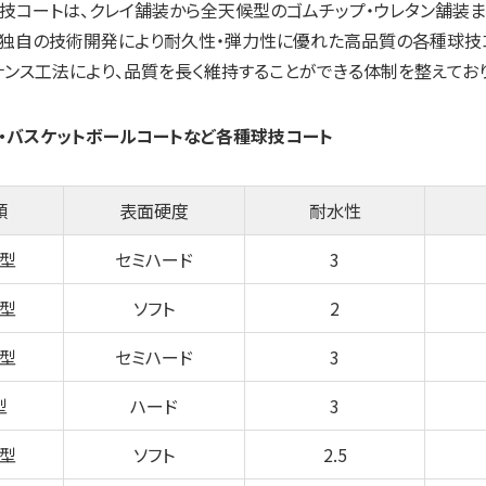
技コートは、クレイ舗装から全天候型のゴムチップ・ウレタン舗装
、独自の技術開発により耐久性・弾力性に優れた高品質の各種球技
ンス工法により、品質を長く維持することができる体制を整えており
ト・バスケットボールコートなど各種球技コート
類
表面硬度
耐水性
型
セミハード
3
型
ソフト
2
型
セミハード
3
型
ハード
3
型
ソフト
2.5