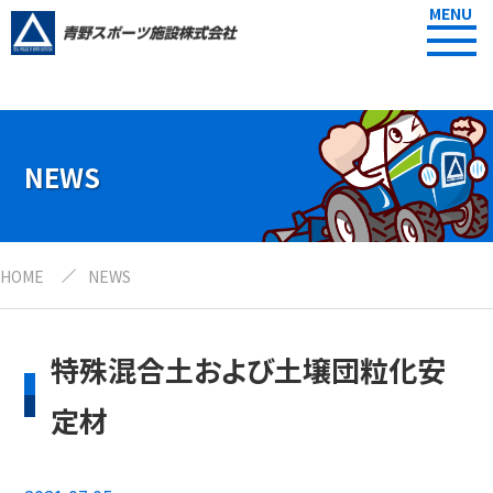
MENU
NEWS
HOME
NEWS
特殊混合土および土壌団粒化安
定材