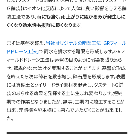
Ｇ舗装】はイオン化反応によって人体に良い影響を与える舗
装工法であり
、雨にも強く、雨上がりにぬかるみが発生しに
くくなり透水性も抜群に良くなります。
まずは基盤を整え、
当社オリジナルの暗渠工法「GRフィール
ドドレーン工法」
で雨水を排水する暗渠を形成します。GRフ
ィールドドレーン工法は碁盤の目のように暗渠を張り巡ら
せ、驚異的な水はけを実現することができます。基盤の形成
を終えたら次は砕石を敷き均し、砕石層を形成します。表層
には真砂土とソイリードライ素材を混合し、ダステートG舗
装のあらゆる効果を発揮する土に生まれ変わります。短納
期での作業となりましたが、無事、工期内に竣工することが
出来、元請様や施主様にも喜んでいただくことが出来まし
た。