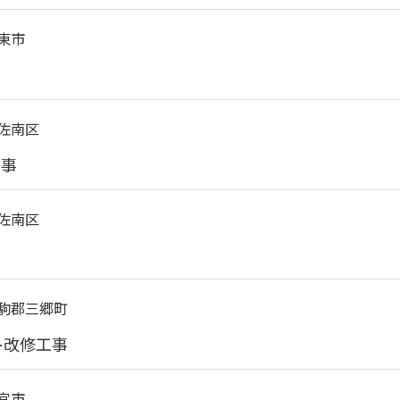
東市
佐南区
工事
佐南区
駒郡三郷町
ト改修工事
宮市