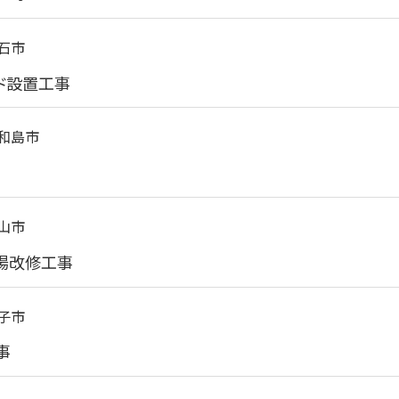
石市
ド設置工事
和島市
山市
場改修工事
子市
事