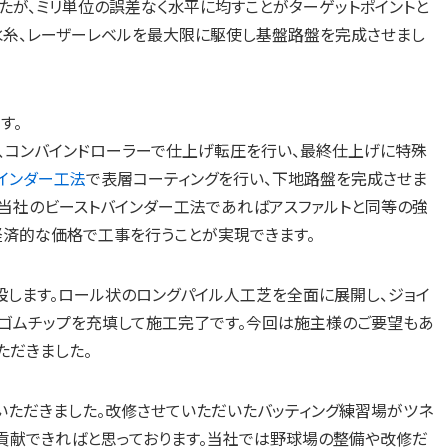
たが、ミリ単位の誤差なく水平に均すことがターゲットポイントと
水糸、レーザーレベルを最大限に駆使し基盤路盤を完成させまし
す。
、コンバインドローラーで仕上げ転圧を行い、最終仕上げに特殊
インダー工法
で表層コーティングを行い、下地路盤を完成させま
、当社のビーストバインダー工法であればアスファルトと同等の強
経済的な価格で工事を行うことが実現できます。
設します。ロール状のロングパイル人工芝を全面に展開し、ジョイ
殊ゴムチップを充填して施工完了です。今回は施主様のご要望もあ
ただきました。
ただきました。改修させていただいたバッティング練習場がツネ
貢献できればと思っております。当社では野球場の整備や改修だ