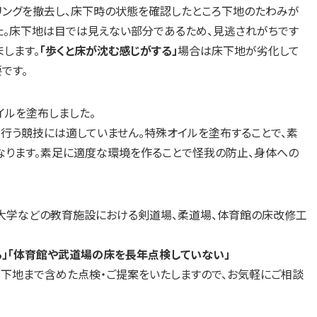
リングを撤去し、床下時の状態を確認したところ下地のたわみが
た。床下地は目では見えない部分であるため、見逃されがちです
します。
「歩くと床が沈む感じがする」
場合は床下地が劣化して
です。
イルを塗布しました。
行う競技には適していません。特殊オイルを塗布することで、素
なります。素足に適度な環境を作ることで怪我の防止、身体への
・大学などの教育施設における剣道場、柔道場、体育館の床改修工
る」「体育館や武道場の床を長年点検していない」
く下地まで含めた点検・ご提案をいたしますので、お気軽にご相談