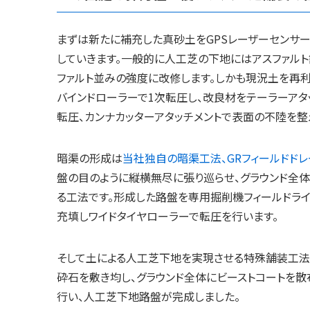
まずは新たに補充した真砂土をGPSレーザーセンサ
していきます。一般的に人工芝の下地にはアスファルト
ファルト並みの強度に改修します。しかも現況土を再
バインドローラーで1次転圧し、改良材をテーラーアタ
転圧、カンナカッターアタッチメントで表面の不陸を整
暗渠の形成は
当社独自の暗渠工法、GRフィールドド
盤の目のように縦横無尽に張り巡らせ、グラウンド全
る工法です。形成した路盤を専用掘削機フィールドライ
充填しワイドタイヤローラーで転圧を行います。
そして土による人工芝下地を実現させる特殊舗装工法
砕石を敷き均し、グラウンド全体にビーストコートを散
行い、人工芝下地路盤が完成しました。