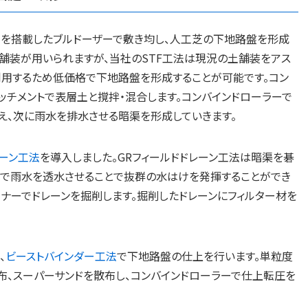
ーを搭載したブルドーザーで敷き均し、人工芝の下地路盤を形成
舗装が用いられますが、当社のSTF工法は現況の土舗装をアス
利用するため低価格で下地路盤を形成することが可能です。コン
ッチメントで表層土と撹拌・混合します。コンバインドローラーで
え、次に雨水を排水させる暗渠を形成していきます。
レーン工法
を導入しました。GRフィールドドレーン工法は暗渠を碁
体で雨水を透水させることで抜群の水はけを発揮することができ
ナーでドレーンを掘削します。掘削したドレーンにフィルター材を
、
ビーストバインダー工法
で下地路盤の仕上を行います。単粒度
布、スーパーサンドを散布し、コンバインドローラーで仕上転圧を