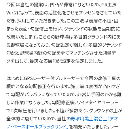
今回は当社の提案は、凹凸が非常にひどいため、GR工法
Ver.2によって、表面の活性化をさせるプレゼンをさせていた
だき、採用していただきました。この工法は表層の不陸・固
まった表面・勾配修正を行い、グラウンドの状態を画期的に
改善いたします。こちらの野球場は多目的グラウンド内にあ
る野球場になっており、勾配設定が難しく、多目的グラウンド
勾配と野球場内野の勾配を全てマッチングさせた測量デー
タを出して、最適な表層勾配設定を決定しました。
はじめにGPSレーザー付ブルドーザーで今回の改修工事の
根幹となる勾配修正を行います。施工前は表面が凸凹すぎ
て勾配がバラバラになっていたので、非常に手間のかかる難
しい作業になりました。勾配修正後、ワイドタイヤローラー
で1次転圧を行いました。不陸が多数あり、グラウンドの土が
全体的に痩せていたので、当社の
野球用黒土混合土「アオ
ノ・ベースボールブラックサンド」
を補充いたしました。レー