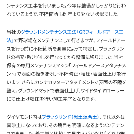
ンテナンス工事を行いました。今年は整備がしっかりと行わ
れているようで、不陸箇所も例年より少ない状況でした。
当社の
グラウンドメンテナンス工法「GRフィールドアース工
法」
で野球場をメンテナンスして行きますが、フィールドアー
スを行う前に不陸箇所を測量によって特定し、ブラックサン
ドの補充・敷き均しを行なってから整備に移りました。当社
保有の専用メンテナンスマシン「フィールドアースアタッチメ
ント」で表面の掻きほぐし・不陸修正・転圧・表面仕上げを行
います。さらにカンナカッターアタッチメントで表面の不陸を
整え、グラウンドマットで表面仕上げ、ワイドタイヤローラー
にて仕上げ転圧を行い施工完了となります。
ダイヤモンド内は
ブラックサンド（黒土混合土）
、それ以外は
真砂土になっており、その境目も明確になるようメンテナン
スできました。着工前と比較して見栄えがかなり良くなり施