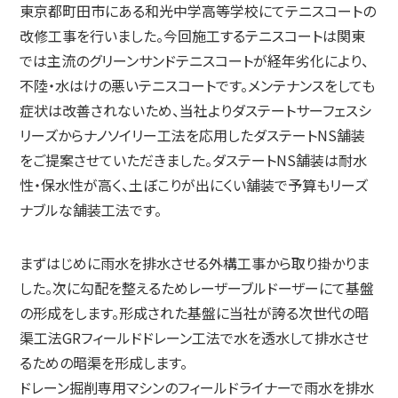
東京都町田市にある和光中学高等学校にてテニスコートの
改修工事を行いました。今回施工するテニスコートは関東
では主流のグリーンサンドテニスコートが経年劣化により、
不陸・水はけの悪いテニスコートです。メンテナンスをしても
症状は改善されないため、当社よりダステートサーフェスシ
リーズからナノソイリー工法を応用したダステートNS舗装
をご提案させていただきました。ダステートNS舗装は耐水
性・保水性が高く、土ぼこりが出にくい舗装で予算もリーズ
ナブルな舗装工法です。
まずはじめに雨水を排水させる外構工事から取り掛かりま
した。次に勾配を整えるためレーザーブルドーザーにて基盤
の形成をします。形成された基盤に当社が誇る次世代の暗
渠工法GRフィールドドレーン工法で水を透水して排水させ
るための暗渠を形成します。
ドレーン掘削専用マシンのフィールドライナーで雨水を排水