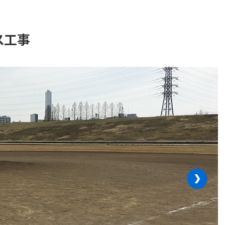
ス工事
›