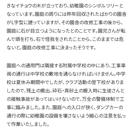
きなイチョウの木が立っており、幼稚園のシンボルツリーと
なっています。園庭の周りには昨年回収されたばかりの園舎
がL字型に建っていますが、その園舎の改修工事の後から、
園庭に石が目立つようになったとのことです。園児さんが転
んで頭を打ち、石で怪我をされたことから、このままでは危
ないと、園庭の改修工事に決まったそうです。
園庭への通用門は隣接する附属中学校の中にあり、工事車
両の通行は中学校の敷地を通らなければいけません。中学
校は夏休み期間中でしたが、クラブ活動の登下校がありま
したので、残土の搬出、砕石・真砂土の搬入時に生徒さんと
の接触事故があってはいけないので、万全の警備体制で工
事に臨みました。また、園庭への入口が狭く、ダンプカーの
通行の際に幼稚園の設備を壊さないよう細心の注意を払っ
て作業いたしました。