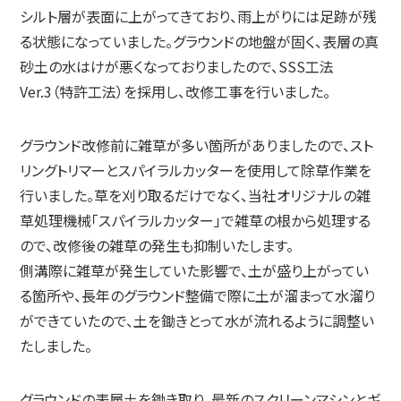
シルト層が表面に上がってきており、雨上がりには足跡が残
る状態になっていました。グラウンドの地盤が固く、表層の真
砂土の水はけが悪くなっておりましたので、SSS工法
Ver.3（特許工法）を採用し、改修工事を行いました。
グラウンド改修前に雑草が多い箇所がありましたので、スト
リングトリマーとスパイラルカッターを使用して除草作業を
行いました。草を刈り取るだけでなく、当社オリジナルの雑
草処理機械「スパイラルカッター」で雑草の根から処理する
ので、改修後の雑草の発生も抑制いたします。
側溝際に雑草が発生していた影響で、土が盛り上がってい
る箇所や、長年のグラウンド整備で際に土が溜まって水溜り
ができていたので、土を鋤きとって水が流れるように調整い
たしました。
グラウンドの表層土を鋤き取り、最新のスクリーンマシンとギ