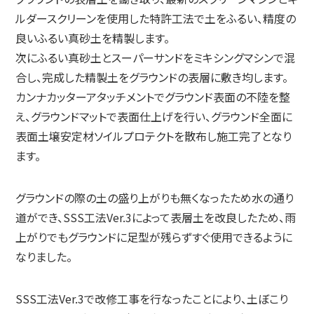
ルダースクリーンを使用した特許工法で土をふるい、精度の
良いふるい真砂土を精製します。
次にふるい真砂土とスーパーサンドをミキシングマシンで混
合し、完成した精製土をグラウンドの表層に敷き均します。
カンナカッターアタッチメントでグラウンド表面の不陸を整
え、グラウンドマットで表面仕上げを行い、グラウンド全面に
表面土壌安定材ソイルプロテクトを散布し施工完了となり
ます。
グラウンドの際の土の盛り上がりも無くなったため水の通り
道ができ、SSS工法Ver.3によって表層土を改良したため、雨
上がりでもグラウンドに足型が残らずすぐ使用できるように
なりました。
SSS工法Ver.3で改修工事を行なったことにより、土ぼこり