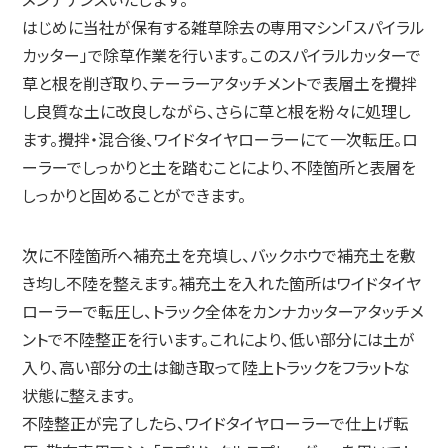
はじめに当社が保有する雑草除去の専用マシン「スパイラル
カッター」で除草作業を行います。このスパイラルカッターで
草と根を削ぎ取り、テーラーアタッチメントで表層土を攪拌
し良質な土に改良しながら、さらに草と根を粉々に処理し
ます。攪拌・混合後、ワイドタイヤローラーにて一次転圧。ロ
ーラーでしっかりと土を踏むことにより、不陸箇所と表層を
しっかりと固めることができます。
次に不陸箇所へ補充土を充填し、バックホウで補充土を敷
き均し不陸を整えます。補充土を入れた箇所はワイドタイヤ
ローラーで転圧し、トラック全体をカンナカッターアタッチメ
ントで不陸整正を行います。これにより、低い部分には土が
入り、高い部分の土は鋤き取って陸上トラックをフラットな
状態に整えます。
不陸整正が完了したら、ワイドタイヤローラーで仕上げ転